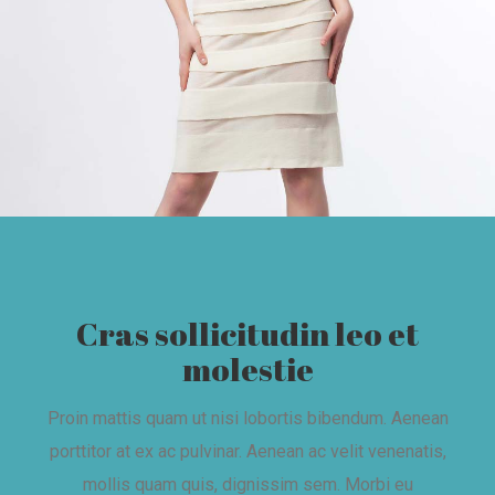
Cras sollicitudin leo et
molestie
Proin mattis quam ut nisi lobortis bibendum. Aenean
porttitor at ex ac pulvinar. Aenean ac velit venenatis,
mollis quam quis, dignissim sem. Morbi eu